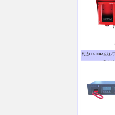
利达LD2200A立柱
防雨罩