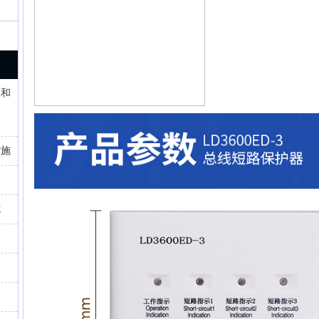
工和
措施
1
2
施