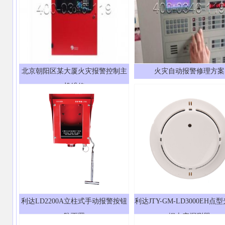
北京朝阳区某大厦火灾报警控制主
火灾自动报警修理方案
机维修
利达LD2200A立柱式手动报警按钮
利达JTY-GM-LD3000EH点
防雨罩
烟火灾探测器