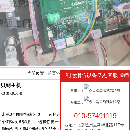
当前位置：
首页
>>
主机维修
利达消防设备亿杰客服
关闭
拷贝到主机
客服一：
-31 09:03:41
客服二：
010-57491119
—点击第8个图标特殊选项——选择开启——
二个图标设备管理——选择你要开点的驱动
地址：北京通州区新华北路117号
，则你要选择第4个驱动板的**个回路）