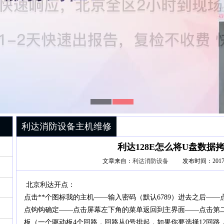
利达消防设备主机维修
利达128E怎么将U盘数据
文章来自：
利达消防设备
发布时间：2017-03
北京利达开点：
点击**个图标我的主机——输入密码（默认6789）进去之后—
点钩钩确定——点击屏幕左下角的菜单返回到主界面——点击第
板（一个驱动板4个回路，回路从0号排起，如果你要选择12回路