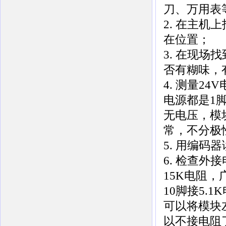
刀、万用表
2. 在主
在位置；
3. 在现
否有糊味，
4. 测量2
电源都是1
无电压，模块
常，不分极
5. 用编
6. 检查外
15K电阻，
10脚接5.
可以将模块
以不接电阻了